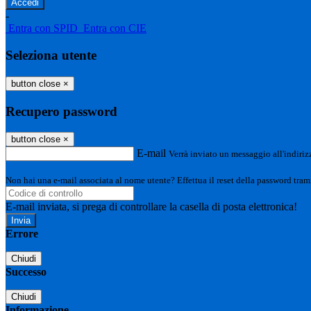
-
Entra con SPID
Entra con CIE
Seleziona utente
button close
×
Recupero password
button close
×
E-mail
Verrà inviato un messaggio all'indirizz
Non hai una e-mail associata al nome utente? Effettua il reset della password tram
E-mail inviata, si prega di controllare la casella di posta elettronica!
Errore
Chiudi
Successo
Chiudi
Informazione