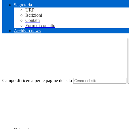
Segreteria
URP
Iscrizioni
Contatti
Form di contatto
Archivio news
Campo di ricerca per le pagine del sito