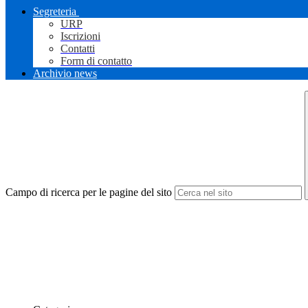
Segreteria
URP
Iscrizioni
Contatti
Form di contatto
Archivio news
Campo di ricerca per le pagine del sito