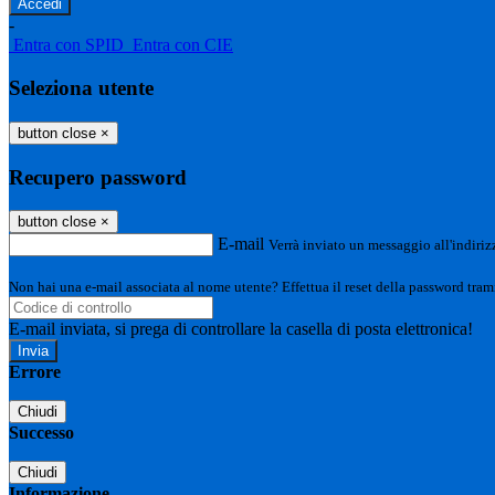
-
Entra con SPID
Entra con CIE
Seleziona utente
button close
×
Recupero password
button close
×
E-mail
Verrà inviato un messaggio all'indirizz
Non hai una e-mail associata al nome utente? Effettua il reset della password tram
E-mail inviata, si prega di controllare la casella di posta elettronica!
Errore
Chiudi
Successo
Chiudi
Informazione