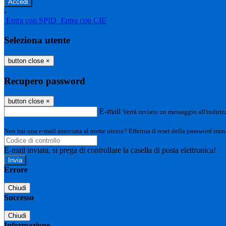
-
Entra con SPID
Entra con CIE
Seleziona utente
button close
×
Recupero password
button close
×
E-mail
Verrà inviato un messaggio all'indirizz
Non hai una e-mail associata al nome utente? Effettua il reset della password tram
E-mail inviata, si prega di controllare la casella di posta elettronica!
Errore
Chiudi
Successo
Chiudi
Informazione