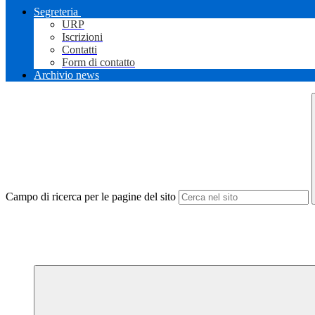
Segreteria
URP
Iscrizioni
Contatti
Form di contatto
Archivio news
Campo di ricerca per le pagine del sito