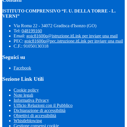
ISTITUTO COMPRENSIVO “F. U. DELLA TORRE - L.
VERNI”
Via Roma 22 - 34072 Gradisca d'Isonzo (GO)
Tel:
048199160
Email:
goic81600q@istruzione.it
Link per inviare una mail
PEC:
goic81600q@pec.istruzione.it
Link per inviare una mail
C.F.: 91050130318
Seguici su
Facebook
Sezione Link Utili
Cookie policy
Note legali
Informativa Privacy
Ufficio Relazioni con il Pubblico
Dichiarazione di accessibilità
Obiettivi di accessibilità
Whistleblowing
Gestione consensi cookie