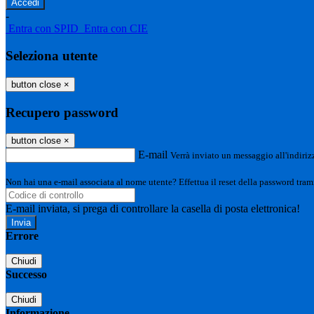
-
Entra con SPID
Entra con CIE
Seleziona utente
button close
×
Recupero password
button close
×
E-mail
Verrà inviato un messaggio all'indirizz
Non hai una e-mail associata al nome utente? Effettua il reset della password tram
E-mail inviata, si prega di controllare la casella di posta elettronica!
Errore
Chiudi
Successo
Chiudi
Informazione