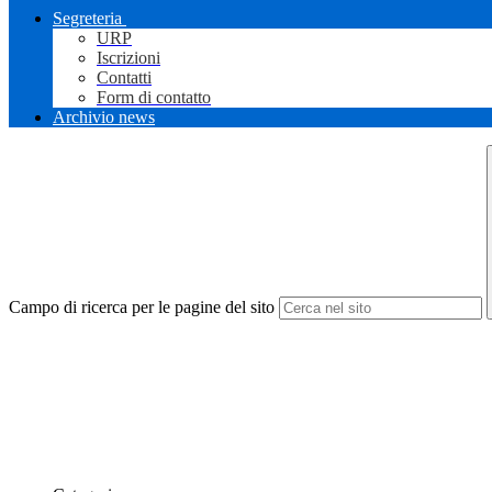
Segreteria
URP
Iscrizioni
Contatti
Form di contatto
Archivio news
Campo di ricerca per le pagine del sito