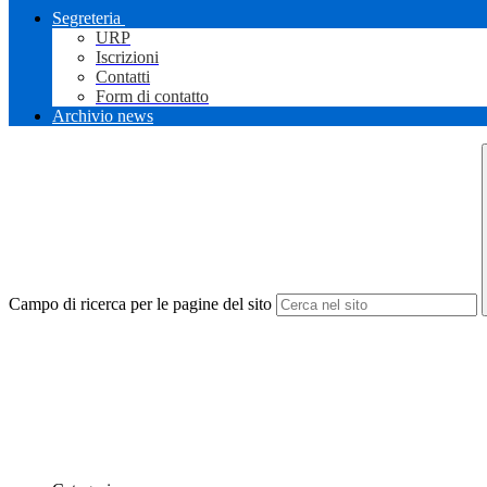
Segreteria
URP
Iscrizioni
Contatti
Form di contatto
Archivio news
Campo di ricerca per le pagine del sito