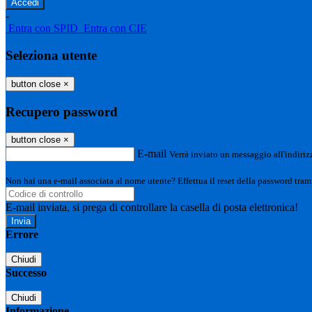
-
Entra con SPID
Entra con CIE
Seleziona utente
button close
×
Recupero password
button close
×
E-mail
Verrà inviato un messaggio all'indirizz
Non hai una e-mail associata al nome utente? Effettua il reset della password tram
E-mail inviata, si prega di controllare la casella di posta elettronica!
Errore
Chiudi
Successo
Chiudi
Informazione