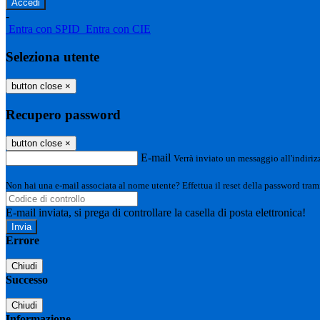
-
Entra con SPID
Entra con CIE
Seleziona utente
button close
×
Recupero password
button close
×
E-mail
Verrà inviato un messaggio all'indirizz
Non hai una e-mail associata al nome utente? Effettua il reset della password tram
E-mail inviata, si prega di controllare la casella di posta elettronica!
Errore
Chiudi
Successo
Chiudi
Informazione