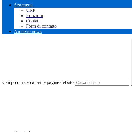
Segreteria
URP
Iscrizioni
Contatti
Form di contatto
Archivio news
Campo di ricerca per le pagine del sito