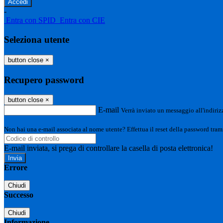
-
Entra con SPID
Entra con CIE
Seleziona utente
button close
×
Recupero password
button close
×
E-mail
Verrà inviato un messaggio all'indirizz
Non hai una e-mail associata al nome utente? Effettua il reset della password tram
E-mail inviata, si prega di controllare la casella di posta elettronica!
Errore
Chiudi
Successo
Chiudi
Informazione