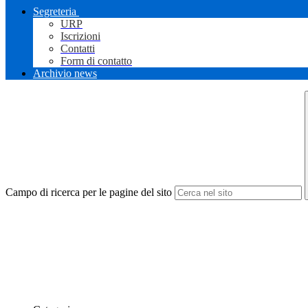
Segreteria
URP
Iscrizioni
Contatti
Form di contatto
Archivio news
Campo di ricerca per le pagine del sito