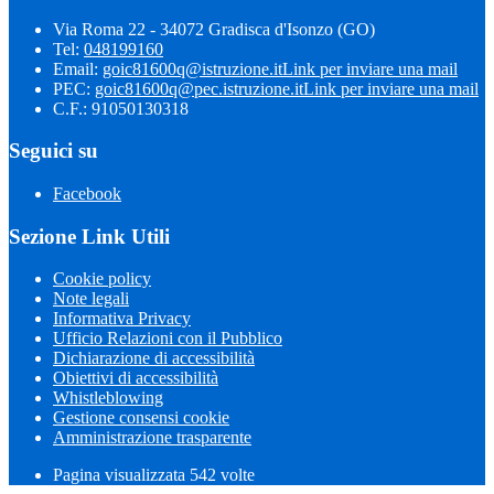
Via Roma 22 - 34072 Gradisca d'Isonzo (GO)
Tel:
048199160
Email:
goic81600q@istruzione.it
Link per inviare una mail
PEC:
goic81600q@pec.istruzione.it
Link per inviare una mail
C.F.: 91050130318
Seguici su
Facebook
Sezione Link Utili
Cookie policy
Note legali
Informativa Privacy
Ufficio Relazioni con il Pubblico
Dichiarazione di accessibilità
Obiettivi di accessibilità
Whistleblowing
Gestione consensi cookie
Amministrazione trasparente
Pagina visualizzata
542
volte