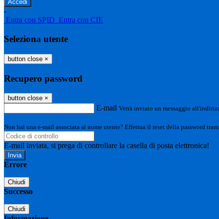
-
Entra con SPID
Entra con CIE
Seleziona utente
button close
×
Recupero password
button close
×
E-mail
Verrà inviato un messaggio all'indirizz
Non hai una e-mail associata al nome utente? Effettua il reset della password tram
E-mail inviata, si prega di controllare la casella di posta elettronica!
Errore
Chiudi
Successo
Chiudi
Informazione