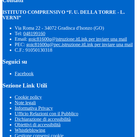
Contatti
ISTITUTO COMPRENSIVO “F. U. DELLA TORRE - L.
VERNI”
Via Roma 22 - 34072 Gradisca d'Isonzo (GO)
Tel:
048199160
Email:
goic81600q@istruzione.it
Link per inviare una mail
PEC:
goic81600q@pec.istruzione.it
Link per inviare una mail
C.F.: 91050130318
Seguici su
Facebook
Sezione Link Utili
Cookie policy
Note legali
Informativa Privacy
Ufficio Relazioni con il Pubblico
Dichiarazione di accessibilità
Obiettivi di accessibilità
Whistleblowing
Gestione consensi cookie