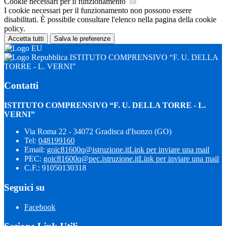
Cookie necessari per il funzionamento
I cookie necessari per il funzionamento non possono essere
disabilitati. È possibile consultare l'elenco nella pagina della cookie
policy.
Accetta tutti
Salva le preferenze
ISTITUTO COMPRENSIVO “F. U. DELLA
TORRE - L. VERNI”
Contatti
ISTITUTO COMPRENSIVO “F. U. DELLA TORRE - L.
VERNI”
Via Roma 22 - 34072 Gradisca d'Isonzo (GO)
Tel:
048199160
Email:
goic81600q@istruzione.it
Link per inviare una mail
PEC:
goic81600q@pec.istruzione.it
Link per inviare una mail
C.F.: 91050130318
Seguici su
Facebook