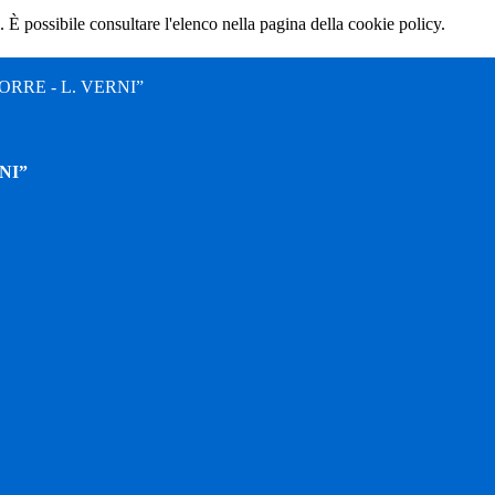
 È possibile consultare l'elenco nella pagina della cookie policy.
RRE - L. VERNI”
NI”