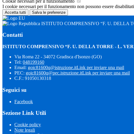
Cookie necessari per il funzionamento
I cookie necessari per il funzionamento non possono essere disabilitati.
Accetta tutti
Salva le preferenze
ISTITUTO COMPRENSIVO “F. U. DELLA TO
Contatti
ISTITUTO COMPRENSIVO “F. U. DELLA TORRE - L. VER
Via Roma 22 - 34072 Gradisca d'Isonzo (GO)
Tel:
048199160
Email:
goic81600q@istruzione.it
Link per inviare una mail
PEC:
goic81600q@pec.istruzione.it
Link per inviare una mail
C.F.: 91050130318
Seguici su
Facebook
Sezione Link Utili
Cookie policy
Note legali