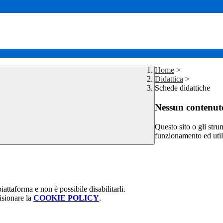
Home
>
Didattica
>
Schede didattiche
Nessun contenuto
Questo sito o gli stru
funzionamento ed utili 
attaforma e non è possibile disabilitarli.
isionare la
COOKIE POLICY
.