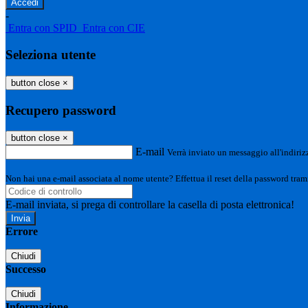
-
Entra con SPID
Entra con CIE
Seleziona utente
button close
×
Recupero password
button close
×
E-mail
Verrà inviato un messaggio all'indirizz
Non hai una e-mail associata al nome utente? Effettua il reset della password tram
E-mail inviata, si prega di controllare la casella di posta elettronica!
Errore
Chiudi
Successo
Chiudi
Informazione