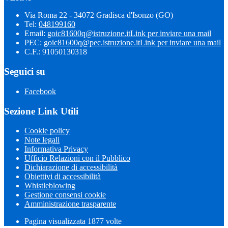
Via Roma 22 - 34072 Gradisca d'Isonzo (GO)
Tel:
048199160
Email:
goic81600q@istruzione.it
Link per inviare una mail
PEC:
goic81600q@pec.istruzione.it
Link per inviare una mail
C.F.: 91050130318
Seguici su
Facebook
Sezione Link Utili
Cookie policy
Note legali
Informativa Privacy
Ufficio Relazioni con il Pubblico
Dichiarazione di accessibilità
Obiettivi di accessibilità
Whistleblowing
Gestione consensi cookie
Amministrazione trasparente
Pagina visualizzata
1877
volte