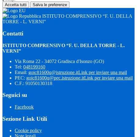
Accetta tutti
Salva le preferenze
ISTITUTO COMPRENSIVO “F. U. DELLA
TORRE - L. VERNI”
Contatti
ISTITUTO COMPRENSIVO “F. U. DELLA TORRE - L.
VERNI”
Via Roma 22 - 34072 Gradisca d'Isonzo (GO)
Tel:
048199160
Email:
goic81600q@istruzione.it
Link per inviare una mail
PEC:
goic81600q@pec.istruzione.it
Link per inviare una mail
C.F.: 91050130318
Seguici su
Facebook
Sezione Link Utili
Cookie policy
Note legali