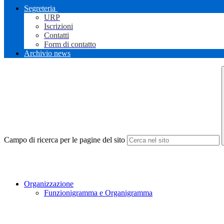
Segreteria
URP
Iscrizioni
Contatti
Form di contatto
Archivio news
Campo di ricerca per le pagine del sito
Organizzazione
Funzionigramma e Organigramma