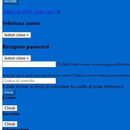
-
Entra con SPID
Entra con CIE
Seleziona utente
button close
×
Recupero password
button close
×
E-mail
Verrà inviato un messaggio all'indirizz
Non hai una e-mail associata al nome utente? Effettua il reset della password tram
E-mail inviata, si prega di controllare la casella di posta elettronica!
Errore
Chiudi
Successo
Chiudi
Informazione