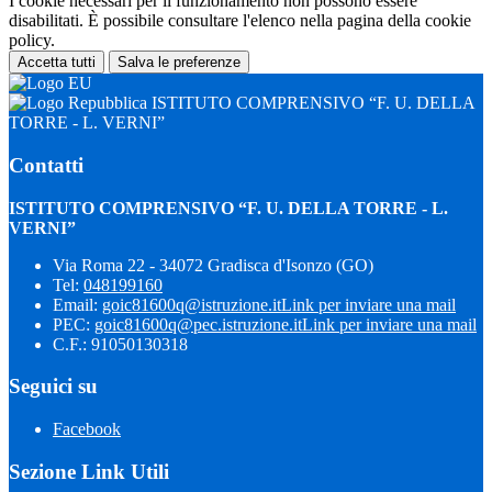
I cookie necessari per il funzionamento non possono essere
disabilitati. È possibile consultare l'elenco nella pagina della cookie
policy.
Accetta tutti
Salva le preferenze
ISTITUTO COMPRENSIVO “F. U. DELLA
TORRE - L. VERNI”
Contatti
ISTITUTO COMPRENSIVO “F. U. DELLA TORRE - L.
VERNI”
Via Roma 22 - 34072 Gradisca d'Isonzo (GO)
Tel:
048199160
Email:
goic81600q@istruzione.it
Link per inviare una mail
PEC:
goic81600q@pec.istruzione.it
Link per inviare una mail
C.F.: 91050130318
Seguici su
Facebook
Sezione Link Utili