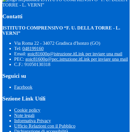
TORRE - L. VERNI”
Contatti
ISTITUTO COMPRENSIVO “F. U. DELLA TORRE - L.
VERNI”
Via Roma 22 - 34072 Gradisca d'Isonzo (GO)
Tel:
048199160
Email:
goic81600q@istruzione.it
Link per inviare una mail
PEC:
goic81600q@pec.istruzione.it
Link per inviare una mail
C.F.: 91050130318
Seguici su
Facebook
Sezione Link Utili
Cookie policy
Note legali
Informativa Privacy
Ufficio Relazioni con il Pubblico
Dichiarazione di accessibilità