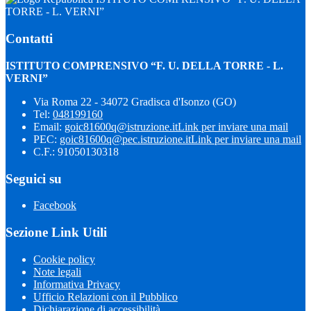
TORRE - L. VERNI”
Contatti
ISTITUTO COMPRENSIVO “F. U. DELLA TORRE - L.
VERNI”
Via Roma 22 - 34072 Gradisca d'Isonzo (GO)
Tel:
048199160
Email:
goic81600q@istruzione.it
Link per inviare una mail
PEC:
goic81600q@pec.istruzione.it
Link per inviare una mail
C.F.: 91050130318
Seguici su
Facebook
Sezione Link Utili
Cookie policy
Note legali
Informativa Privacy
Ufficio Relazioni con il Pubblico
Dichiarazione di accessibilità