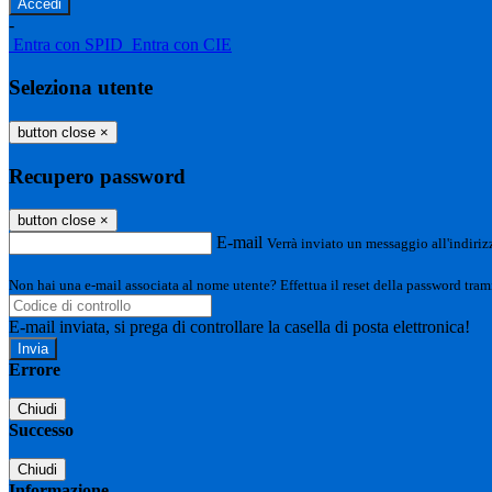
-
Entra con SPID
Entra con CIE
Seleziona utente
button close
×
Recupero password
button close
×
E-mail
Verrà inviato un messaggio all'indirizz
Non hai una e-mail associata al nome utente? Effettua il reset della password tram
E-mail inviata, si prega di controllare la casella di posta elettronica!
Errore
Chiudi
Successo
Chiudi
Informazione