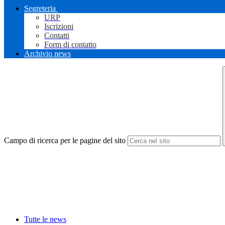
Segreteria
URP
Iscrizioni
Contatti
Form di contatto
Archivio news
Campo di ricerca per le pagine del sito
Tutte le news