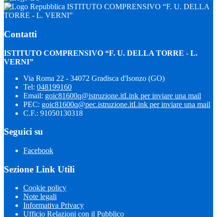
ISTITUTO COMPRENSIVO “F. U. DELLA
TORRE - L. VERNI”
Contatti
ISTITUTO COMPRENSIVO “F. U. DELLA TORRE - L.
VERNI”
Via Roma 22 - 34072 Gradisca d'Isonzo (GO)
Tel:
048199160
Email:
goic81600q@istruzione.it
Link per inviare una mail
PEC:
goic81600q@pec.istruzione.it
Link per inviare una mail
C.F.: 91050130318
Seguici su
Facebook
Sezione Link Utili
Cookie policy
Note legali
Informativa Privacy
Ufficio Relazioni con il Pubblico