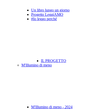
Un libro lungo un giorno
Progetto LeggiAMO
#Io leggo perché
IL PROGETTO
M'Illumino di meno
M'Illumino di meno - 2024