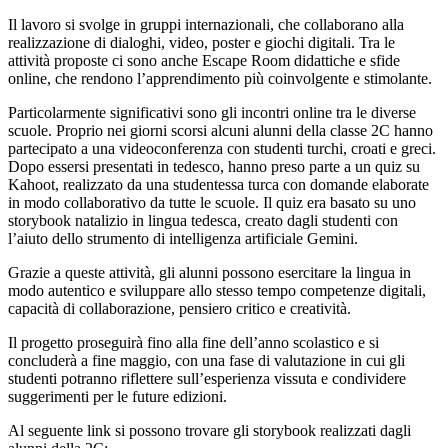
Il lavoro si svolge in gruppi internazionali, che collaborano alla
realizzazione di dialoghi, video, poster e giochi digitali. Tra le
attività proposte ci sono anche Escape Room didattiche e sfide
online, che rendono l’apprendimento più coinvolgente e stimolante.
Particolarmente significativi sono gli incontri online tra le diverse
scuole. Proprio nei giorni scorsi alcuni alunni della classe 2C hanno
partecipato a una videoconferenza con studenti turchi, croati e greci.
Dopo essersi presentati in tedesco, hanno preso parte a un quiz su
Kahoot, realizzato da una studentessa turca con domande elaborate
in modo collaborativo da tutte le scuole. Il quiz era basato su uno
storybook natalizio in lingua tedesca, creato dagli studenti con
l’aiuto dello strumento di intelligenza artificiale Gemini.
Grazie a queste attività, gli alunni possono esercitare la lingua in
modo autentico e sviluppare allo stesso tempo competenze digitali,
capacità di collaborazione, pensiero critico e creatività.
Il progetto proseguirà fino alla fine dell’anno scolastico e si
concluderà a fine maggio, con una fase di valutazione in cui gli
studenti potranno riflettere sull’esperienza vissuta e condividere
suggerimenti per le future edizioni.
Al seguente link si possono trovare gli storybook realizzati dagli