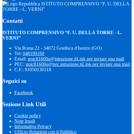
ISTITUTO COMPRENSIVO “F. U. DELLA
TORRE - L. VERNI”
Contatti
ISTITUTO COMPRENSIVO “F. U. DELLA TORRE - L.
VERNI”
Via Roma 22 - 34072 Gradisca d'Isonzo (GO)
Tel:
048199160
Email:
goic81600q@istruzione.it
Link per inviare una mail
PEC:
goic81600q@pec.istruzione.it
Link per inviare una mail
C.F.: 91050130318
Seguici su
Facebook
Sezione Link Utili
Cookie policy
Note legali
Informativa Privacy
Ufficio Relazioni con il Pubblico