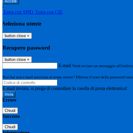
-
Entra con SPID
Entra con CIE
Seleziona utente
button close
×
Recupero password
button close
×
E-mail
Verrà inviato un messaggio all'indirizz
Non hai una e-mail associata al nome utente? Effettua il reset della password tram
E-mail inviata, si prega di controllare la casella di posta elettronica!
Errore
Chiudi
Successo
Chiudi
Informazione