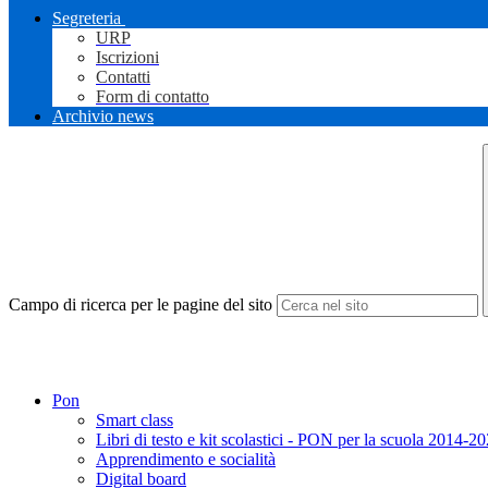
Segreteria
URP
Iscrizioni
Contatti
Form di contatto
Archivio news
Campo di ricerca per le pagine del sito
Pon
Smart class
Libri di testo e kit scolastici - PON per la scuola 2014-2
Apprendimento e socialità
Digital board