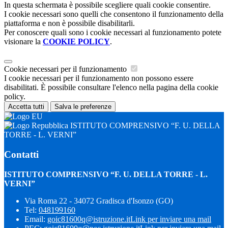
In questa schermata è possibile scegliere quali cookie consentire.
I cookie necessari sono quelli che consentono il funzionamento della
piattaforma e non è possibile disabilitarli.
Per conoscere quali sono i cookie necessari al funzionamento potete
visionare la
COOKIE POLICY
.
Cookie necessari per il funzionamento
I cookie necessari per il funzionamento non possono essere
disabilitati. È possibile consultare l'elenco nella pagina della cookie
policy.
Accetta tutti
Salva le preferenze
ISTITUTO COMPRENSIVO “F. U. DELLA
TORRE - L. VERNI”
Contatti
ISTITUTO COMPRENSIVO “F. U. DELLA TORRE - L.
VERNI”
Via Roma 22 - 34072 Gradisca d'Isonzo (GO)
Tel:
048199160
Email:
goic81600q@istruzione.it
Link per inviare una mail