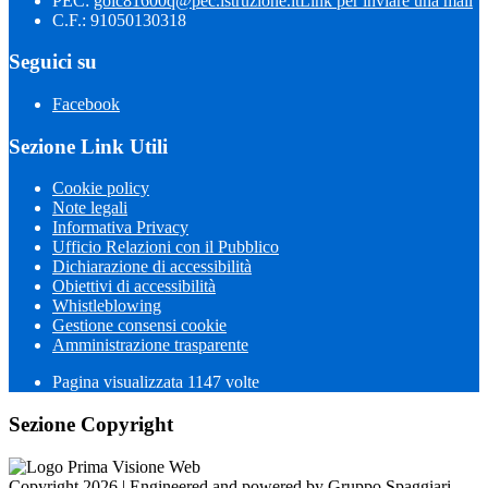
PEC:
goic81600q@pec.istruzione.it
Link per inviare una mail
C.F.: 91050130318
Seguici su
Facebook
Sezione Link Utili
Cookie policy
Note legali
Informativa Privacy
Ufficio Relazioni con il Pubblico
Dichiarazione di accessibilità
Obiettivi di accessibilità
Whistleblowing
Gestione consensi cookie
Amministrazione trasparente
Pagina visualizzata
1147
volte
Sezione Copyright
Copyright 2026 | Engineered and powered by Gruppo Spaggiari