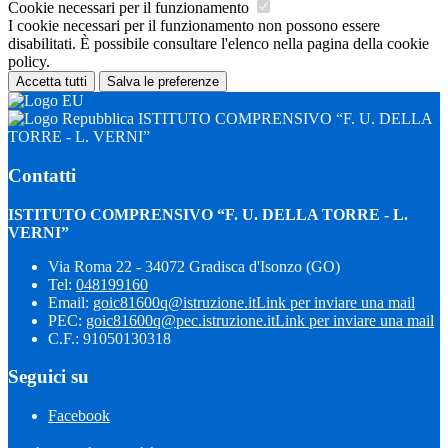
Cookie necessari per il funzionamento
I cookie necessari per il funzionamento non possono essere
disabilitati. È possibile consultare l'elenco nella pagina della cookie
policy.
Accetta tutti
Salva le preferenze
ISTITUTO COMPRENSIVO “F. U. DELLA
TORRE - L. VERNI”
Contatti
ISTITUTO COMPRENSIVO “F. U. DELLA TORRE - L.
VERNI”
Via Roma 22 - 34072 Gradisca d'Isonzo (GO)
Tel:
048199160
Email:
goic81600q@istruzione.it
Link per inviare una mail
PEC:
goic81600q@pec.istruzione.it
Link per inviare una mail
C.F.: 91050130318
Seguici su
Facebook