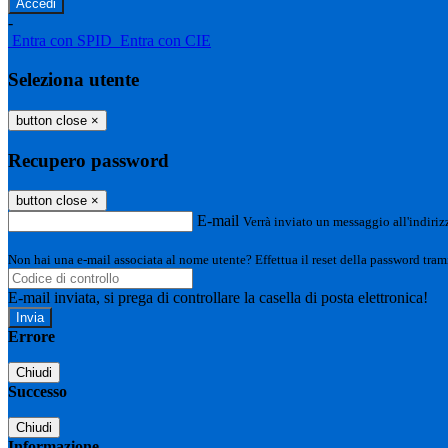
-
Entra con SPID
Entra con CIE
Seleziona utente
button close
×
Recupero password
button close
×
E-mail
Verrà inviato un messaggio all'indirizz
Non hai una e-mail associata al nome utente? Effettua il reset della password tram
E-mail inviata, si prega di controllare la casella di posta elettronica!
Errore
Chiudi
Successo
Chiudi
Informazione